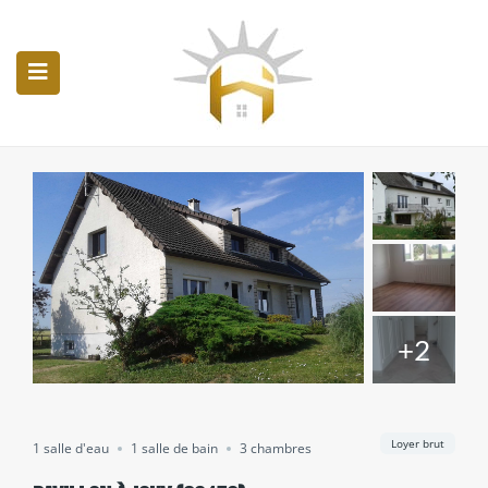
Accueil
Nos annonces
Nos services
Huissiers de justice
Contact
+2
Loyer brut
1 salle d'eau
1 salle de bain
3 chambres