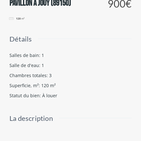
900€
Pavillon à JOUY (89150)
120
m²
Détails
Salles de bain
:
1
Salle de d'eau
:
1
Chambres totales
:
3
Superficie, m²
:
120
m²
Statut du bien
:
À louer
La description