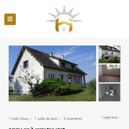
Accueil
Nos annonces
Nos services
Huissiers de justice
Contact
+2
Loyer brut
1 salle d'eau
1 salle de bain
3 chambres