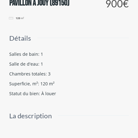
900€
Pavillon à JOUY (89150)
120
m²
Détails
Salles de bain
:
1
Salle de d'eau
:
1
Chambres totales
:
3
Superficie, m²
:
120
m²
Statut du bien
:
À louer
La description